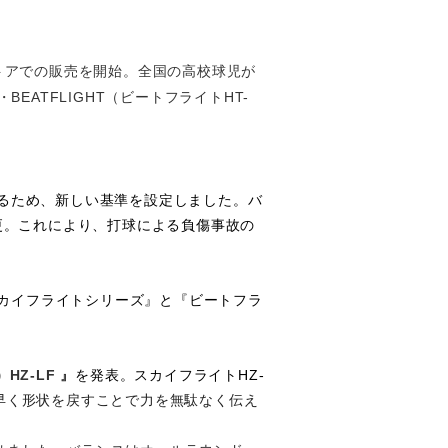
トアでの販売を開始。全国の高校球児が
・
BEATFLIGHT
（ビートフライト
HT-
るため、新しい基準を設定しました。バ
更。これにより、打球による負傷事故の
カイフライトシリーズ』と『ビートフラ
）
HZ-LF
』
を発表。スカイフライト
HZ-
早く形状を戻すことで力を無駄なく伝え