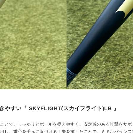
きやすい『
SKYFLIGHT(
スカイフライト
)LB
』
ることで、しっかりとボールを捉えやすく、安定感のある打撃をサポ
採用し、重心を手元に近づける工夫を施したことで、ミドルバランス