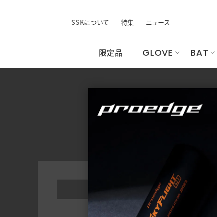
SSKについて
特集
ニュース
限定品
GLOVE
BAT
すべてのウェア
手袋
ユニフォーム
すべてのシ
すべてのバ
バッ
す
昇
ト
すべての手袋
すべて
バッティング手袋
バッグ
その他手袋
ケース