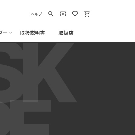
ヘルプ
取扱説明書
取扱店
ダー
イト
用品
ズアクセサリー
アクセサリー
ス/スウェット
グラウンド用品
Tシャツ/ポロシャツ
すべてのグラウンド用品
ベース
ネット
その他グラウンド用品