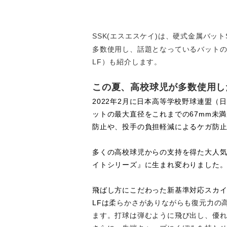
SSK(
エスエスケイ
)
は、硬式金属バット
多数使用し、話題となっているバット
LF
）も紹介します。
この夏、高校球児が多数使用し
2022
年
2
月に日本高等学校野球連盟（
ットの最大直径をこれまでの
67mm
未満
防止や、投手の負担軽減によるケガ防
多くの高校球児からの支持を得た大人
イトシリーズ』に生まれ変わりました
飛ばし方にこだわった新基準対応スカ
LF
は
柔らかさがありながらも復元力の
ます。打球は弾むように飛び出し、優