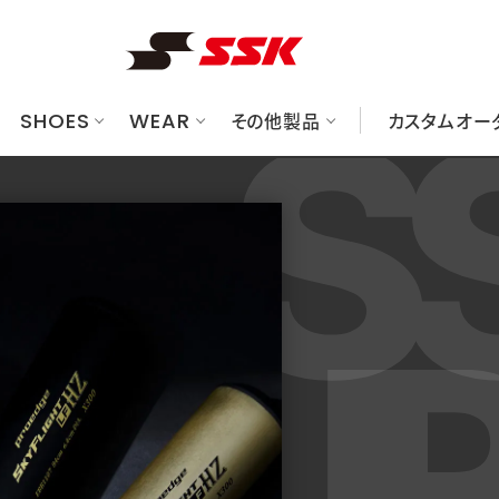
SHOES
WEAR
その他製品
カスタムオー
ューズ
ット
ク/ケース
べてのグラブ
華ユニフォームシミュレーションサイト
レーニングウェア
硬式
金具スパイク
一般軟式
硬式
プロテクター
アンダーシャツ/パンツ
一般軟式
ブロックソールスパイク
ジュニア軟式
ジュニア軟式
ソフトボール
グッズ
オーダーグラブシミュレーションサ
グランドコート/プレジャン
ソフトボール
トレーニングシューズ
トレーニング/ノック
審判用品
グラブメンテナンス
シュー
バット
フリー
マシン
ソックス/ストッキング
キャップ
ウェアアクセサリー
のバッグ/ケース
すべてのプロテクター
すべてのグッズ
すべての審判用品
ヘルメット
トレーニング用品
審判ウェア/帽子
キャッチャーズギア
その他グッズ
審判用品（ギア）
エルボー/フットガード