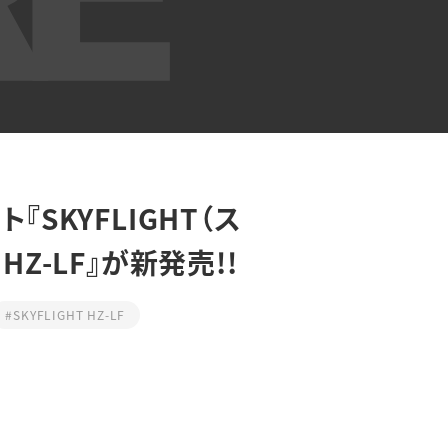
『SKYFLIGHT（ス
HZ-LF』が新発売!!
#SKYFLIGHT HZ-LF