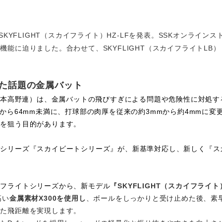
SKYFLIGHT
（スカイフライト）
HZ-LF
を発表。
SSK
オンラインス
の機能に迫りました。合わせて、
SKYFLIGHT
（スカイフライト
LB
）
た話題の金属バット
日本
高野連）は、金属バットの飛びすぎによる問題や危険性に対処す
から
64mm
未満に、打球部の肉厚を従来の約
3mm
から約
4mm
に変
止を狙う目的があります。
気シリーズ『スカイビートシリーズ』が、新基準対応し、新しく『ス
。
イフライトシリーズから、新モデル
『
SKYFLIGHT
（スカイフライト
高い
金属素材
X300
を使用し
、ボールをしっかりと受け止めた後、素
れた飛距離を実現します。