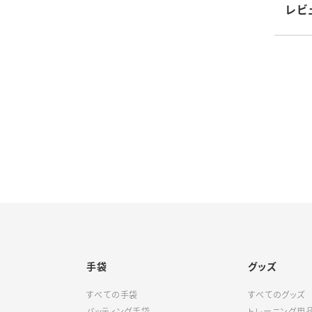
●出
レビ
素材
付属
生産
仕様
品番：
手袋
グッズ
すべての手袋
すべてのグッズ
バッティング手袋
トレーニング用