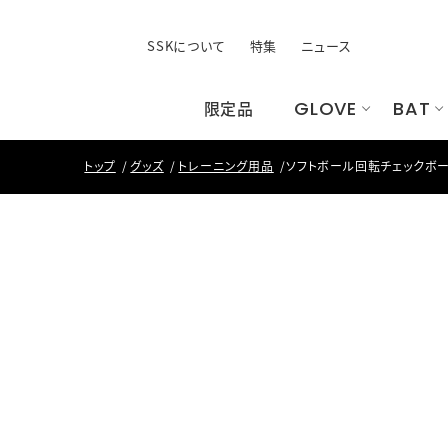
SSKについて
特集
ニュース
限定品
GLOVE
BAT
トップ
グッズ
トレーニング用品
ソフトボール回転チェックボ
すべてのウェア
手袋
ユニフォーム
すべてのシ
すべてのバ
バッ
す
昇
ト
すべての手袋
すべて
バッティング手袋
バッグ
その他手袋
ケース