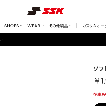
SHOES
WEAR
その他製品
カスタムオー
ール
ューズ
ット
ク/ケース
べてのグラブ
華ユニフォームシミュレーションサイト
レーニングウェア
硬式
金具スパイク
一般軟式
硬式
プロテクター
アンダーシャツ/パンツ
一般軟式
ブロックソールスパイク
ジュニア軟式
ジュニア軟式
ソフトボール
グッズ
オーダーグラブシミュレーションサ
グランドコート/プレジャン
ソフトボール
トレーニングシューズ
トレーニング/ノック
審判用品
グラブメンテナンス
シュー
バット
フリー
マシン
ソフ
ソックス/ストッキング
キャップ
ウェアアクセサリー
のバッグ/ケース
すべてのプロテクター
すべてのグッズ
すべての審判用品
ヘルメット
トレーニング用品
審判ウェア/帽子
￥1
キャッチャーズギア
その他グッズ
審判用品（ギア）
エルボー/フットガード
在庫あ