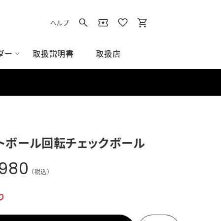
ヘルプ
取扱説明書
取扱店
ダー
イト
用品
ズアクセサリー
アクセサリー
ス/スウェット
グラウンド用品
Tシャツ/ポロシャツ
トボール回転チェックボール
すべてのグラウンド用品
ベース
,980
ネット
（税込）
その他グラウンド用品
り