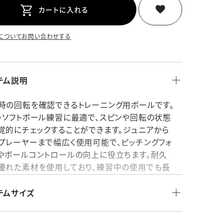
カートに入れる
についてお問い合わせする
テム説明
時の回転を確認できるトレーニング用ボールです。
・ソフトボール練習に最適で、スピンや回転の状態
覚的にチェックすることができます。ジュニアから
プレーヤーまで幅広く使用可能で、ピッチングフォ
やボールコントロールの向上に役立ちます。耐久
優れた素材を使用しており、練習中の使用でも長
安定して活用可能。チーム練習や個人練習で、技
上をサポートする実用的なトレーニング用ソフトボ
テムサイズ
です。