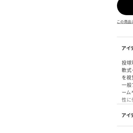
この商品
アイ
投球
軟式
を視
一般
ーム
性に
期間
術向
アイ
ール