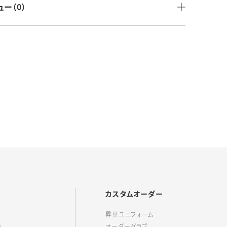
荷単位：1個
ュー（0）
：天然皮革(芯材/PU発泡)
品：
国：中国製
その他：
GDYBCH
カスタムオーダー
昇華ユニフォーム
品
オーダーグラブ