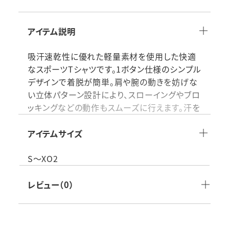
アイテム説明
吸汗速乾性に優れた軽量素材を使用した快適
なスポーツTシャツです。1ボタン仕様のシンプル
デザインで着脱が簡単。肩や腕の動きを妨げな
い立体パターン設計により、スローイングやブロ
ッキングなどの動作もスムーズに行えます。汗を
素早く吸収して乾燥させるため、長時間の練習
や試合でも快適な着用感を維持。ジュニアから
アイテムサイズ
大人まで幅広いプレーヤーに対応し、練習や試
合、チームユニフォームとしても最適な1ボタン
S～XO2
ベースボールTシャツです。
レビュー（0）