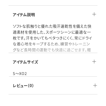
アイテム説明
ソフトな肌触りと優れた吸汗速乾性を備えた快
適素材を使用した、スポーツシーンに最適な一
枚です。汗をかいてもベタつきにくく、常にドライ
な着心地をキープするため、練習やトレーニン
グなど長時間の運動でも快適に過ごせます。軽
量で動きやすく、体に自然にフィットするシルエ
ットがパフォーマンスをサポート。Vネックデザイ
アイテムサイズ
ンは首元をすっきり見せ、ユニフォームインナー
としても、単体での着用でも使いやすい万能性
S～XO2
が魅力です。毎日のスポーツウェアとして活躍す
る高機能Tシャツです。
レビュー（0）
素材：ポリエステル100%