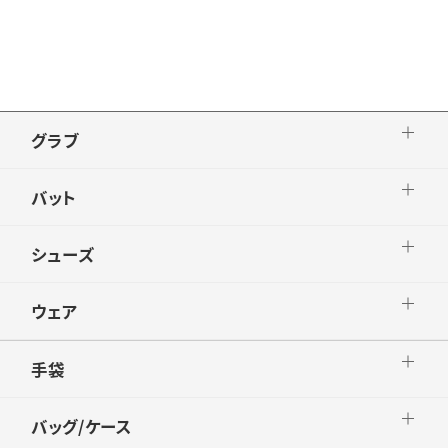
付属品：
生産国：日本製
仕様その他：
品番：BT2260_20
グラブ
バット
シューズ
ウェア
手袋
バッグ/ケース