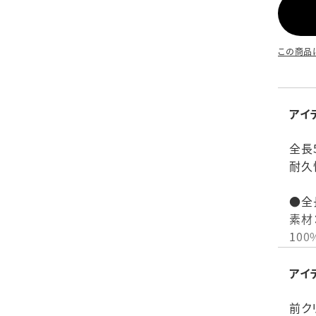
この商品
アイ
全長
耐久
●全
素材
100
付属
生産
アイ
仕様
品番：
前ク