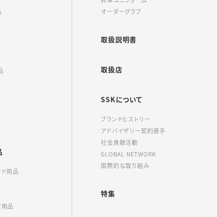
昇華ユニフォーム
品
オーダーグラブ
取扱説明書
取扱店
品
SSKについて
ブランドヒストリー
アドバイザリー契約選手
社会貢献活動
品
GLOBAL NETWORK
国際的な取り組み
ンド用品
特集
ド用品