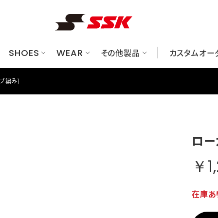
SHOES
WEAR
その他製品
カスタムオー
ブ編み)
ューズ
ット
ク/ケース
べてのグラブ
華ユニフォームシミュレーションサイト
レーニングウェア
硬式
金具スパイク
一般軟式
硬式
プロテクター
アンダーシャツ/パンツ
一般軟式
ブロックソールスパイク
ジュニア軟式
ジュニア軟式
ソフトボール
グッズ
オーダーグラブシミュレーションサ
グランドコート/プレジャン
ソフトボール
トレーニングシューズ
トレーニング/ノック
審判用品
グラブメンテナンス
シュー
バット
フリー
マシン
ロー
ソックス/ストッキング
キャップ
ウェアアクセサリー
のバッグ/ケース
すべてのプロテクター
すべてのグッズ
すべての審判用品
ヘルメット
トレーニング用品
審判ウェア/帽子
￥1,
キャッチャーズギア
その他グッズ
審判用品（ギア）
エルボー/フットガード
在庫あ