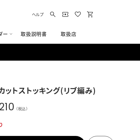
ヘルプ
取扱説明書
取扱店
ダー
イト
用品
ズアクセサリー
アクセサリー
ス/スウェット
グラウンド用品
Tシャツ/ポロシャツ
カットストッキング(リブ編み)
すべてのグラウンド用品
ベース
210
ネット
（税込）
その他グラウンド用品
り