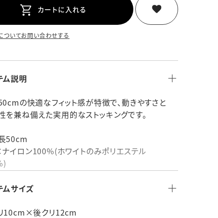
カートに入れる
についてお問い合わせする
テム説明
50cmの快適なフィット感が特徴で、動きやすさと
性を兼ね備えた実用的なストッキングです。
長50cm
：ナイロン100%(ホワイトのみポリエステル
%)
品：
国：日本製
テムサイズ
その他：
YA2201_20
リ10cm×後クリ12cm