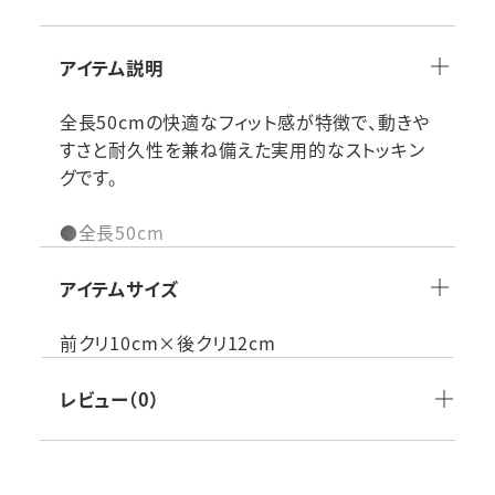
アイテム説明
全長50cmの快適なフィット感が特徴で、動きや
すさと耐久性を兼ね備えた実用的なストッキン
グです。
●全長50cm
素材：ナイロン100%(ホワイトのみポリエステル
100%)
アイテムサイズ
付属品：
生産国：日本製
前クリ10cm×後クリ12cm
仕様その他：
品番：YA2201_10N
レビュー（0）