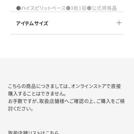
●ハイスピリットベース●3枚1組●公式規格品
素材：合成ゴム
付属品：
アイテムサイズ
生産国：日本製
仕様その他：
品番：YM35
こちらの商品につきましては、オンラインストアで直接
購入することはできません。
お手数ですが、取扱店舗様へご確認の上、ご購入をご検
討ください。
取扱店舗リストはこちら