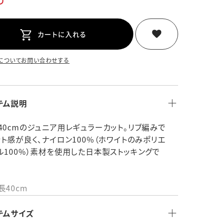
り
カートに入れる
についてお問い合わせする
テム説明
40cmのジュニア用レギュラーカット。リブ編みで
ット感が良く、ナイロン100%（ホワイトのみポリエ
ル100%）素材を使用した日本製ストッキングで
長40cm
：ナイロン100%(ホワイトのみポリエステル
%)
テムサイズ