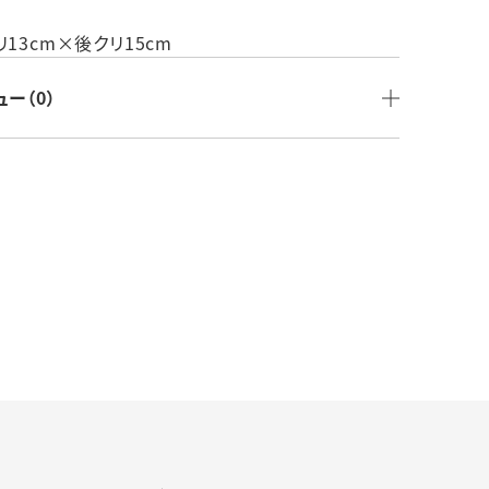
品：
国：日本製
リ13cm×後クリ15cm
その他：
YA2210J_60
ュー（0）