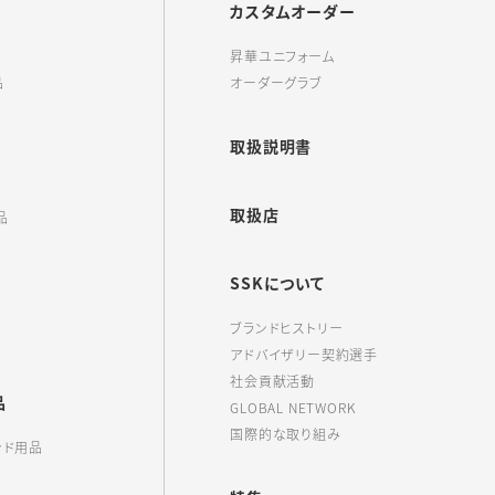
カスタムオーダー
昇華ユニフォーム
品
オーダーグラブ
取扱説明書
取扱店
品
SSKについて
ブランドヒストリー
アドバイザリー契約選手
社会貢献活動
品
GLOBAL NETWORK
国際的な取り組み
ンド用品