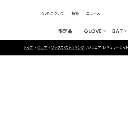
SSKについて
特集
ニュース
限定品
GLOVE
BAT
トップ
ウェア
ソックス/ストッキング
ジュニア･レギュラーカット
すべてのウェア
手袋
ユニフォーム
すべてのシ
すべてのバ
バッ
す
昇
ト
すべての手袋
すべて
バッティング手袋
バッグ
その他手袋
ケース