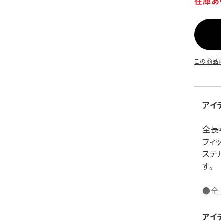
在庫あ
この商品
アイ
全長
フィ
ステ
す。
●全
素材
100
アイ