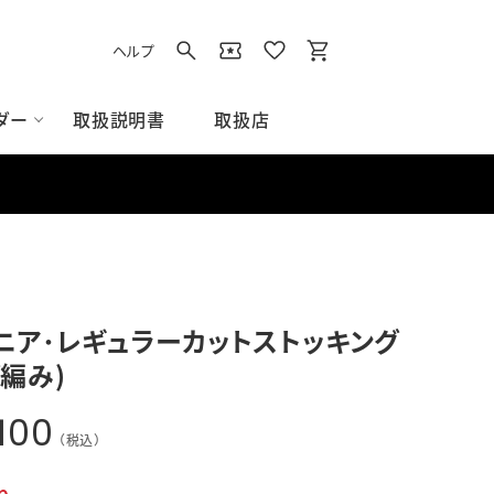
ヘルプ
取扱説明書
取扱店
ダー
イト
用品
ズアクセサリー
アクセサリー
ス/スウェット
グラウンド用品
Tシャツ/ポロシャツ
すべてのグラウンド用品
ニア･レギュラーカットストッキング
ベース
ブ編み)
ネット
その他グラウンド用品
100
（税込）