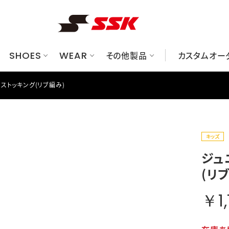
SHOES
WEAR
その他製品
カスタムオー
ストッキング(リブ編み)
ューズ
ット
ク/ケース
べてのグラブ
華ユニフォームシミュレーションサイト
レーニングウェア
硬式
金具スパイク
一般軟式
硬式
プロテクター
アンダーシャツ/パンツ
一般軟式
ブロックソールスパイク
ジュニア軟式
ジュニア軟式
ソフトボール
グッズ
オーダーグラブシミュレーションサ
グランドコート/プレジャン
ソフトボール
トレーニングシューズ
トレーニング/ノック
審判用品
グラブメンテナンス
シュー
バット
フリー
マシン
キッズ
ソックス/ストッキング
キャップ
ウェアアクセサリー
のバッグ/ケース
すべてのプロテクター
すべてのグッズ
すべての審判用品
ジュ
ヘルメット
トレーニング用品
審判ウェア/帽子
(リ
キャッチャーズギア
その他グッズ
審判用品（ギア）
エルボー/フットガード
￥1,