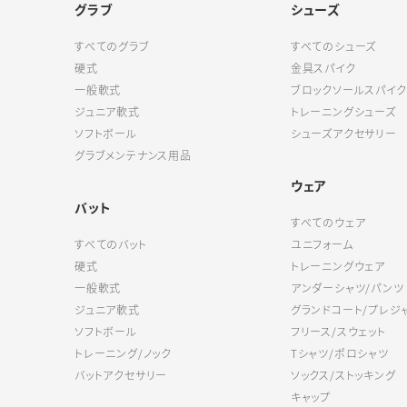
グラブ
シューズ
すべてのグラブ
すべてのシューズ
硬式
金具スパイク
一般軟式
ブロックソールスパイク
ジュニア軟式
トレーニングシューズ
ソフトボール
シューズアクセサリー
グラブメンテナンス用品
ウェア
バット
すべてのウェア
すべてのバット
ユニフォーム
硬式
トレーニングウェア
一般軟式
アンダーシャツ/パンツ
ジュニア軟式
グランドコート/プレジ
ソフトボール
フリース/スウェット
トレーニング/ノック
Tシャツ/ポロシャツ
バットアクセサリー
ソックス/ストッキング
キャップ