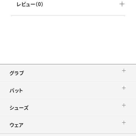
※直径(バットの最大の太さ)65mm以下のバッ
レビュー（0）
トは使用できません｡
※FRP製(カーボン)バットは太さに関係なく使
用できません｡
※木製バットの直径(バットの最大の太さ)は､本
体及びカタログ上に明記していませんので､実
際に使用される木製バットに装着した上で､必
ず容易に抜けない事を確認してからご使用下さ
グラブ
い｡
バット
シューズ
ウェア