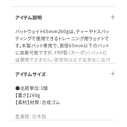
アイテム説明
バットウェイト65mm260gは、ティーやトスバッ
ティングで使用できるトレーニング用ウェイトで
す。木製バット専用で、直径65mm以下のバット
に装着可能ですが、FRP製（カーボン）バットに
は使用できません。使用時は必ず装着後に抜け
にくいことを確認してください。バットに重さを
加えることで、スイングスピードや筋力を効率的
アイテムサイズ
に鍛えられ、バッティング練習の精度向上やパワ
ーアップに役立つアイテムです。
●出荷単位:1個
【重さ】260g
品番：SLG655026
【素材】材質：合成ゴム
ティー･トスバッティングに使用出来ます｡
生産国：日本製