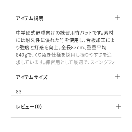
アイテム説明
中学硬式野球向けの練習用竹バットです。素材
には耐久性に優れた竹を使用し、合板加工によ
り強度と打感を向上。全長83cm、重量平均
840gで、くりぬき仕様を採用し振りやすさを追
求しています。練習用として最適で、スイングフォ
ームの向上や打撃技術の習得に役立ちます。ジ
ュニア選手の打撃練習に適した、耐久性と操作
アイテムサイズ
性を兼ね備えた竹バットです。
83
素材：竹
レビュー（0）
付属品：
生産国：日本製
仕様その他：●サイズ：83cm/840g平均【くりぬ