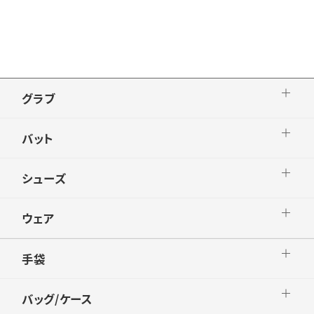
き】有り ●合板加工
品番：SBB3014A
グラブ
バット
シューズ
ウェア
手袋
バッグ/ケース