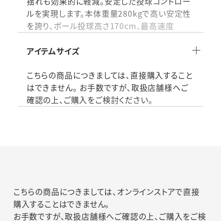
揺れも効果的に軽減。安定した投球コントロー
ルを実現します。本体重量280kgで高い安定性
を誇り、ボール投球高さ170cm、最高速度
150km/hに対応。AC100V電源、電動機出力
750Wを搭載し、100球収球装置付き。サイドネ
アイテムサイズ
ットはネジ式で取り外し可能。硬式・軟式チーム
の練習や個人トレーニングに最適です。
こちらの商品につきましては、直接購入すること
はできません。 お手数ですが、取扱店舗様へご
確認の上、ご購入をご検討ください。
素材：
付属品：
生産国：日本製
仕様その他：●本体重量:280kg､ボール投球高
さ:170cm､最高速度:150km/h､AC100V､電動
機出力:750W､収球ボール装置式(100球)､サイ
ドネットはネジ式(取り外し可能)
こちらの商品につきましては、オンラインストアで直接
品番：MA170SGK
購入することはできません。
お手数ですが、取扱店舗様へご確認の上、ご購入をご検