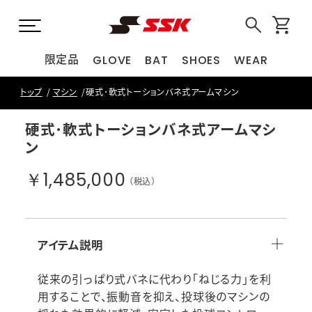
限定品
GLOVE
BAT
SHOES
WEAR
トップ
マシン
硬式･軟式トーションバネ式アームマシン
硬式･軟式トーションバネ式アームマシ
ン
￥1,485,000
（税込）
アイテム説明
従来の引っぱり式バネに代わり「ねじる力」を利
用することで、振動音を抑え、投球後のマシンの