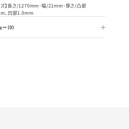
GTPU11WBR
ズ】長さ/1270mm･幅/21mm･厚さ/凸部
mm､凹部1.0mm
ュー（0）