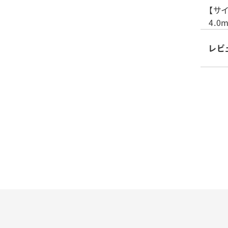
品番：
【サイ
4.0
レビ