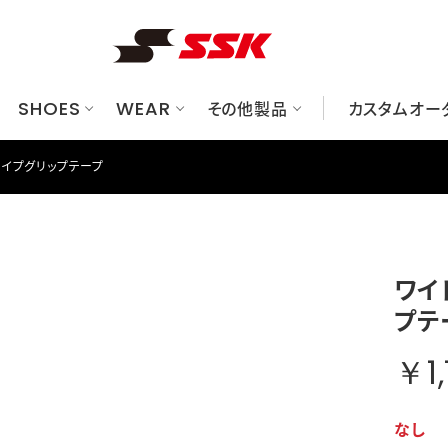
SHOES
WEAR
その他製品
カスタムオー
タイプグリップテープ
ューズ
ット
ク/ケース
べてのグラブ
華ユニフォームシミュレーションサイト
レーニングウェア
硬式
金具スパイク
一般軟式
硬式
プロテクター
アンダーシャツ/パンツ
一般軟式
ブロックソールスパイク
ジュニア軟式
ジュニア軟式
ソフトボール
グッズ
オーダーグラブシミュレーションサ
グランドコート/プレジャン
ソフトボール
トレーニングシューズ
トレーニング/ノック
審判用品
グラブメンテナンス
シュー
バット
フリー
マシン
ワイ
ソックス/ストッキング
キャップ
ウェアアクセサリー
のバッグ/ケース
すべてのプロテクター
すべてのグッズ
すべての審判用品
プテ
ヘルメット
トレーニング用品
審判ウェア/帽子
キャッチャーズギア
その他グッズ
審判用品（ギア）
￥1,
エルボー/フットガード
なし