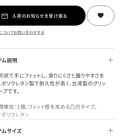
入荷のお知らせを受け取る
についてお問い合わせする
テム説明
形状で手にフィットし、滑りにくさと握りやすさを
。ポリウレタン製で耐久性が高く、台湾製のグリッ
ープです。
荷単位：1個、フィット感を高める凸凹タイプ。
：ポリウレタン
品：
国：台湾製
テムサイズ
その他：