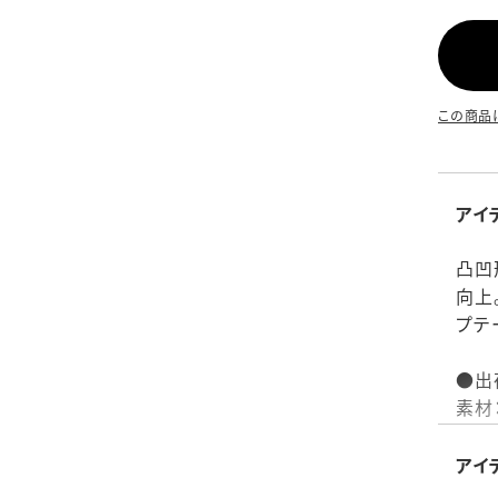
この商品
アイ
凸凹
向上
プテ
●出
素材
付属
生産
アイ
仕様