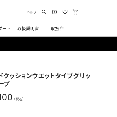
ヘルプ
取扱説明書
取扱店
ダー
イト
用品
ズアクセサリー
アクセサリー
ス/スウェット
グラウンド用品
Tシャツ/ポロシャツ
ドクッションウエットタイプグリッ
すべてのグラウンド用品
ープ
ベース
ネット
100
その他グラウンド用品
（税込）