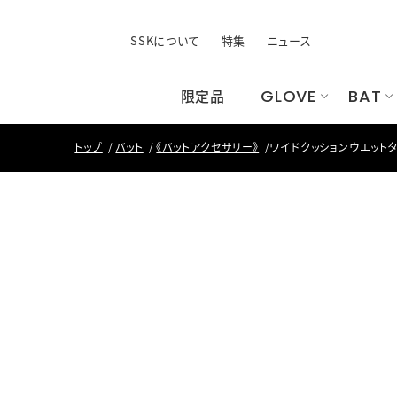
SSKについて
特集
ニュース
限定品
GLOVE
BAT
トップ
バット
《バットアクセサリー》
ワイドクッションウエット
すべてのウェア
手袋
ユニフォーム
すべてのシ
すべてのバ
バッ
す
昇
ト
すべての手袋
すべて
バッティング手袋
バッグ
その他手袋
ケース