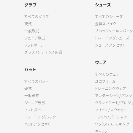
グラブ
シューズ
すべてのグラブ
すべてのシューズ
硬式
金具スパイク
一般軟式
ブロックソールスパイク
ジュニア軟式
トレーニングシューズ
ソフトボール
シューズアクセサリー
グラブメンテナンス用品
ウェア
バット
すべてのウェア
すべてのバット
ユニフォーム
硬式
トレーニングウェア
一般軟式
アンダーシャツ/パンツ
ジュニア軟式
グランドコート/プレジ
ソフトボール
フリース/スウェット
トレーニング/ノック
Tシャツ/ポロシャツ
バットアクセサリー
ソックス/ストッキング
キャップ