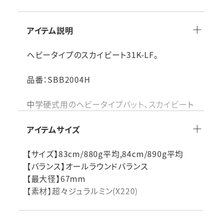
アイテム説明
ヘビータイプのスカイビート31K-LF｡
品番：SBB2004H
中学硬式用のヘビータイプバット、スカイビート
31K-LF JH。先端に施されたカーリングヘッド
加工により、打球時の力の分散を抑え、反発力
アイテムサイズ
を高めます。高校野球を見据えたプレーヤーに
最適で、強い打球感と操作性を両立。耐久性も
【サイズ】83cm/880g平均,84cm/890g平均
高く、成長期の選手のパワーをしっかり支える設
【バランス】オールラウンドバランス
計です。打球の飛距離や打感にこだわる中学生
【最大径】67mm
におすすめの一本です。
【素材】超々ジュラルミン(X220)
【カーリングヘッド 】先端にカーリング(曲げ)加
WF形状