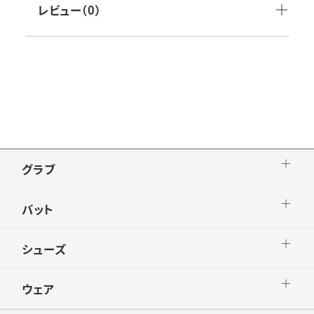
工を施すことにより打球時の力の分散を抑え、
SB研磨
レビュー（0）
反発時特性を引き出すSSK独自のパワーファン
グリップテープ:GTPU13BR
クションです。
生産国：日本製
グラブ
バット
シューズ
ウェア