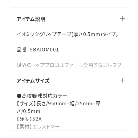
アイテム説明
イオミックグリップテープ(厚さ0.5mm)タイプ。
品番：SBAIOM001
世界のトッププロゴルファーも愛用するゴルフグ
リップメーカー、IOMIC(イオミック)と共同開発
した野球用グリップテープ。
アイテムサイズ
【吸い付くようなフィット感】
●高校野球対応カラー
ゴムのような弾性を持つ樹脂「エラストマー」素
【サイズ】長さ/950mm･幅/25mm･厚
材を野球界で初めて使用したグリップ。 グリッ
さ/0.5mm
プテープの「厚さ」だけではなく、柔らかさや弾
【硬度】52A
性、硬度の調整ができることにより、独自の粘り
【素材】エラストマー
気のあるフィット感・グリップ感を実現。