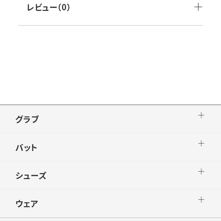
生産国：日本製
レビュー（0）
モニター使用したSSKアドバイザリースタッフの
プロ選手からは「しっかり滑り止めもあって、今
まで以上にフィット感もあって、すごく打ちやす
い」「軽く握って振っても滑りにくい」「力を入れ
て握ろうとしなくていい」という声が寄せられて
います。
【高い耐久性】
ゴムのような弾性のある「樹脂」であることか
グラブ
ら、耐摩耗性・高い耐久性を持っています。水や
雨にも強いため、雨の日の練習や試合後のケア
バット
はもちろんのこと、アルコール消毒も可能。
シューズ
チーム内で共同で使うバットへの使用なども心
配ありません。
ウェア