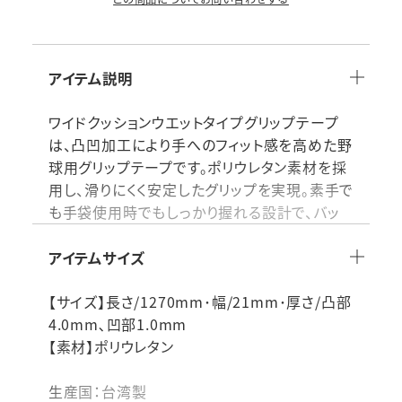
アイテム説明
ワイドクッションウエットタイプグリップテープ
は、凸凹加工により手へのフィット感を高めた野
球用グリップテープです。ポリウレタン素材を採
用し、滑りにくく安定したグリップを実現。素手で
も手袋使用時でもしっかり握れる設計で、バッ
ティングや守備での操作性を向上させます。耐
久性も備え、長時間の練習や試合でも安心して
アイテムサイズ
使用可能。手首や手の疲労軽減に寄与し、安定
したスイングと打撃精度の向上をサポートする
【サイズ】長さ/1270mm･幅/21mm･厚さ/凸部
アイテムです。
4.0mm､凹部1.0mm
【素材】ポリウレタン
品番：GTPU11W
素材：ポリウレタン
生産国：台湾製