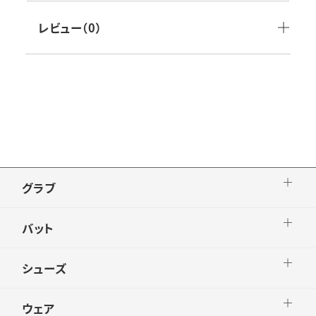
付属品：
生産国：台湾製
レビュー（0）
グラブ
バット
シューズ
ウェア