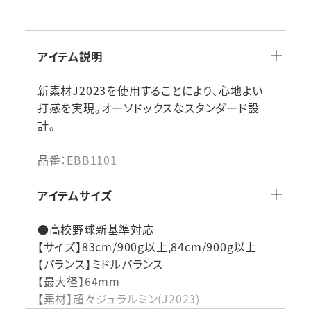
アイテム説明
新素材J2023を使用することにより､心地よい
打感を実現｡オーソドックスなスタンダード設
計｡
品番：EBB1101
ミドルバランスでしっかり飛ばしたいプレーヤー
アイテムサイズ
におすすめ｡
●高校野球新基準対応
【サイズ】83cm/900g以上,84cm/900g以上
【バランス】ミドルバランス
【最大径】64mm
【素材】超々ジュラルミン(J2023)