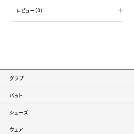
グリップテープ:GTPU9BR
レビュー（0）
生産国：日本製
グラブ
バット
シューズ
ウェア