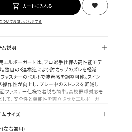
カートに入れる
についてお問い合わせする
テム説明
用エルボーガードは、プロ選手仕様の高性能モデ
す。独自の3連構造により肘カップのズレを軽減
面ファスナーのベルトで装着感を調整可能。スイン
の操作性が向上し、プレー中のストレスを軽減し
。面ファスナー仕様で着脱も簡単。高校野球対応モ
として、安全性と機能性を両立させたエルボーガ
です。●面ファスナー仕様●高校野球対応モデル
：【表面】ポリエステル【中身】ポリエチレン
テムサイズ
品：
国：日本製
ー(左右兼用)