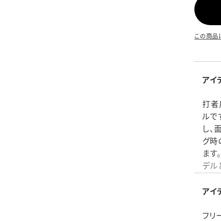
この商品
アイ
打者
ルで
し、
グ時
ます
デル
ード
素材
アイ
付属
生産
フリ