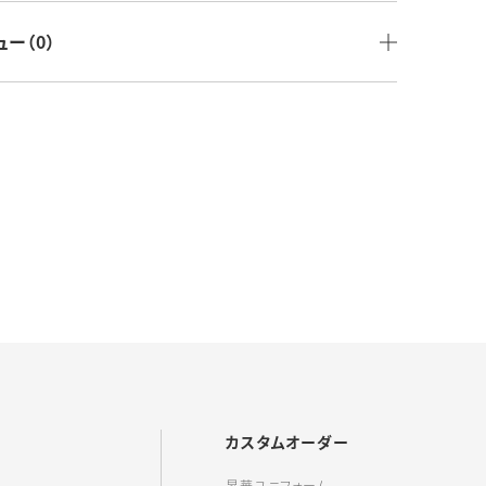
その他：
EGSP3
ュー（0）
カスタムオーダー