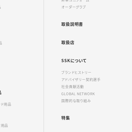
昇華ユニフォーム
品
オーダーグラブ
取扱説明書
取扱店
品
SSKについて
ブランドヒストリー
アドバイザリー契約選手
社会貢献活動
品
GLOBAL NETWORK
国際的な取り組み
ンド用品
特集
ド用品