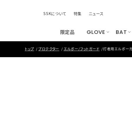
SSKについて
特集
ニュース
限定品
GLOVE
BAT
トップ
プロテクター
エルボー/フットガード
打者用エルボー
すべてのウェア
手袋
ユニフォーム
すべてのシ
すべてのバ
バッ
す
昇
ト
すべての手袋
すべて
バッティング手袋
バッグ
その他手袋
ケース