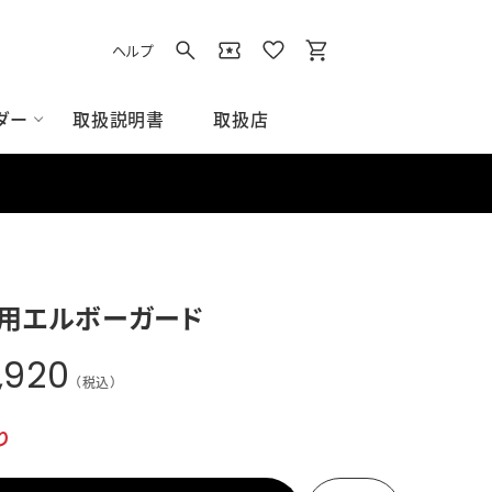
ヘルプ
取扱説明書
取扱店
ダー
イト
用品
ズアクセサリー
アクセサリー
ス/スウェット
グラウンド用品
Tシャツ/ポロシャツ
用エルボーガード
すべてのグラウンド用品
ベース
,920
ネット
（税込）
その他グラウンド用品
り