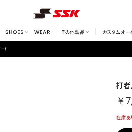
SHOES
WEAR
その他製品
カスタムオー
ガード
ューズ
ット
ク/ケース
べてのグラブ
華ユニフォームシミュレーションサイト
レーニングウェア
硬式
金具スパイク
一般軟式
硬式
プロテクター
アンダーシャツ/パンツ
一般軟式
ブロックソールスパイク
ジュニア軟式
ジュニア軟式
ソフトボール
グッズ
オーダーグラブシミュレーションサ
グランドコート/プレジャン
ソフトボール
トレーニングシューズ
トレーニング/ノック
審判用品
グラブメンテナンス
シュー
バット
フリー
マシン
打者
ソックス/ストッキング
キャップ
ウェアアクセサリー
のバッグ/ケース
すべてのプロテクター
すべてのグッズ
すべての審判用品
ヘルメット
トレーニング用品
審判ウェア/帽子
￥7
キャッチャーズギア
その他グッズ
審判用品（ギア）
エルボー/フットガード
在庫あ