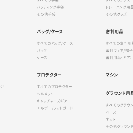
すべての手袋
すべてのグッズ
バッティング手袋
トレーニング用
その他手袋
その他グッズ
バッグ/ケース
審判用品
すべてのバッグ/ケース
すべての審判用
バッグ
審判ウェア/帽子
ケース
審判用品（ギア）
プロテクター
マシン
ャン
すべてのプロテクター
グラウンド用
ヘルメット
キャッチャーズギア
すべてのグラウ
エルボー/フットガード
ベース
ネット
その他グラウン