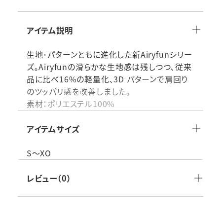
アイテム説明
生地･パターンともに進化した新Airyfunシリー
ズ｡Airyfunの滑らかな生地感は残しつつ､従来
品に比べ16%の軽量化､3D パターンで肩回り
のツッパリ感を改善しました｡
素材：ポリエステル100%
付属品：
生産国：日本製
アイテムサイズ
仕様その他：
品番：SCF230LH_70
S～XO
レビュー（0）