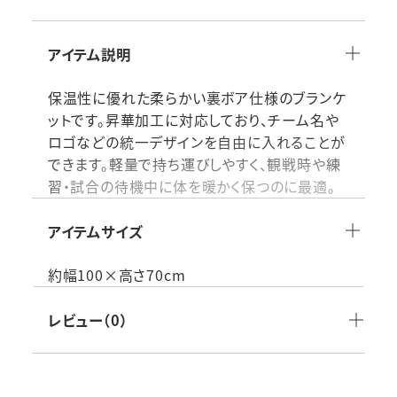
アイテム説明
保温性に優れた柔らかい裏ボア仕様のブランケ
ットです。昇華加工に対応しており、チーム名や
ロゴなどの統一デザインを自由に入れることが
できます。軽量で持ち運びしやすく、観戦時や練
習・試合の待機中に体を暖かく保つのに最適。
ジュニアから一般プレーヤーまで幅広く活用で
き、学校やクラブチームのオリジナルアイテムと
アイテムサイズ
してもおすすめの高機能フリースブランケットで
す。
約幅100×高さ70cm
●発注単位：50枚以上●昇華加工★デザイン
レビュー（0）
自由（統一デザインのみ）
素材：ポリエステル100%
付属品：