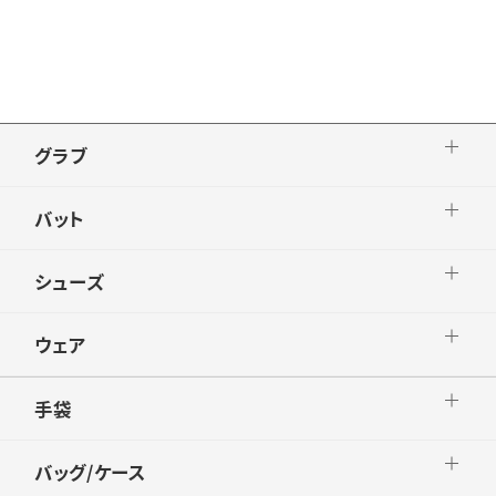
生産国：
仕様その他：
品番：SBLNKFB
グラブ
バット
シューズ
ウェア
手袋
バッグ/ケース